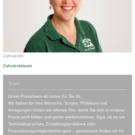
Zahnärztin
Zahnärzteteam
Team
Unser Praxisteam ist immer für Sie da.
Wir haben für Ihre Wünsche, Sorgen, Probleme und
Anregungen immer ein offenes Ohr, damit Sie sich in unserer
Praxis wohl fühlen und gerne wiederkommen. Egal, ob es um
Terminabsprachen, Erstattungsprobleme oder
Finanzierungsmöglichkeiten geht – gemeinsam finden wir für