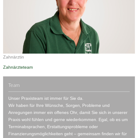
Zahnärztin
Zahnärzteteam
Team
Unser Praxisteam ist immer für Sie da.
Wir haben für Ihre Wünsche, Sorgen, Probleme und
Anregungen immer ein offenes Ohr, damit Sie sich in unserer
Praxis wohl fühlen und gerne wiederkommen. Egal, ob es um
Terminabsprachen, Erstattungsprobleme oder
Finanzierungsmöglichkeiten geht – gemeinsam finden wir für