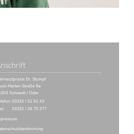
nschrift
hnarztpraxis Dr. Stumpf
ouis-Harlan-Straße 8a
6303 Schwedt / Oder
elefon:
03332 / 51 61 43
ax:
03332 / 26 70 277
mpressum
atenschutzbestimmung