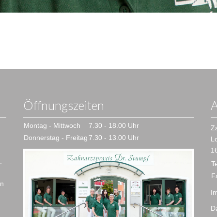
Öffnungszeiten
A
Montag - Mittwoch
7.30 - 18.00 Uhr
Za
Donnerstag - Freitag
7.30 - 13.00 Uhr
L
1
.
T
F
en
I
D