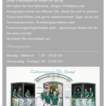
Unser Praxisteam ist immer für Sie da.
Wir haben für Ihre Wünsche, Sorgen, Probleme und
Anregungen immer ein offenes Ohr, damit Sie sich in unserer
Praxis wohl fühlen und gerne wiederkommen. Egal, ob es um
Terminabsprachen, Erstattungsprobleme oder
Finanzierungsmöglichkeiten geht – gemeinsam finden wir für
Sie eine Lösung!
Sprechen Sie uns einfach an!
Öffnungszeiten
Montag - Mittwoch
7.30 - 18.00 Uhr
Donnerstag - Freitag
7.30 - 13.00 Uhr